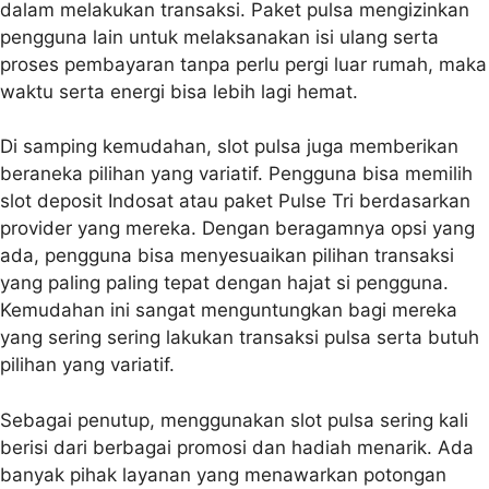
dalam melakukan transaksi. Paket pulsa mengizinkan
pengguna lain untuk melaksanakan isi ulang serta
proses pembayaran tanpa perlu pergi luar rumah, maka
waktu serta energi bisa lebih lagi hemat.
Di samping kemudahan, slot pulsa juga memberikan
beraneka pilihan yang variatif. Pengguna bisa memilih
slot deposit Indosat atau paket Pulse Tri berdasarkan
provider yang mereka. Dengan beragamnya opsi yang
ada, pengguna bisa menyesuaikan pilihan transaksi
yang paling paling tepat dengan hajat si pengguna.
Kemudahan ini sangat menguntungkan bagi mereka
yang sering sering lakukan transaksi pulsa serta butuh
pilihan yang variatif.
Sebagai penutup, menggunakan slot pulsa sering kali
berisi dari berbagai promosi dan hadiah menarik. Ada
banyak pihak layanan yang menawarkan potongan