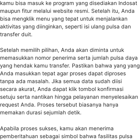
kamu bisa masuk ke program yang disediakan Indosat
maupun fitur melalui website resmi. Setelah itu, Anda
bisa mengklik menu yang tepat untuk menjalankan
aktivitas yang diinginkan, seperti isi ulang pulsa dan
transfer duit.
Setelah memilih pilihan, Anda akan diminta untuk
memasukkan nomor penerima serta jumlah pulsa daya
yang hendak kamu transfer. Pastikan bahwa yang yang
Anda masukkan tepat agar proses dapat diproses
tanpa ada masalah. Jika semua data sudah diisi
secara akurat, Anda dapat klik tombol konfirmasi
setuju serta nantikan hingga pelayanan menyelesaikan
request Anda. Proses tersebut biasanya hanya
memakan durasi sejumlah detik.
Apabila proses sukses, kamu akan menerima
pemberitahuan sebagai simbol bahwa fasilitas pulsa