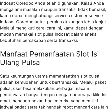
Indosat Ooredoo Anda telah digunakan. Kalau Anda
mengalami masalah maupun transaksi tidak berhasil,
kamu dapat menghubungi service customer service
Indosat Ooredoo untuk peroleh dukungan lebih lanjut.
Melalui mengikuti cara-cara ini, kamu dapat dengan
mudah memakai slot pulsa Indosat dalam aneka
kebutuhan percakapan serta transaksi.
Manfaat Pemanfaatan Slot Isi
Ulang Pulsa
Satu keuntungan utama memanfaatkan slot pulsa
adalah kemudahan untuk bertransaksi. Melalui paket
pulsa, user bisa melakukan berbagai macam
pembayaran hanya dengan dengan beberapa klik. Ini
amat menguntungkan bagi mereka yang memiliki
jadwal padat serta tak hendak repot mencari cara lain