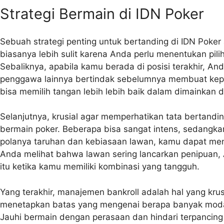
Strategi Bermain di IDN Poker
Sebuah strategi penting untuk bertanding di IDN Poke
biasanya lebih sulit karena Anda perlu menentukan pil
Sebaliknya, apabila kamu berada di posisi terakhir, A
penggawa lainnya bertindak sebelumnya membuat kep
bisa memilih tangan lebih lebih baik dalam dimainka
Selanjutnya, krusial agar memperhatikan tata bertandi
bermain poker. Beberapa bisa sangat intens, sedangkan
polanya taruhan dan kebiasaan lawan, kamu dapat meny
Anda melihat bahwa lawan sering lancarkan penipuan, 
itu ketika kamu memiliki kombinasi yang tangguh.
Yang terakhir, manajemen bankroll adalah hal yang krusi
menetapkan batas yang mengenai berapa banyak modal 
Jauhi bermain dengan perasaan dan hindari terpancing