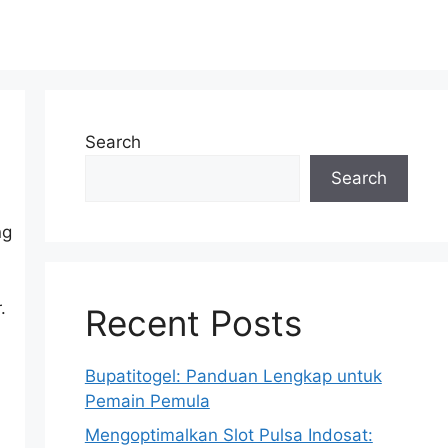
Search
Search
ng
.
Recent Posts
Bupatitogel: Panduan Lengkap untuk
Pemain Pemula
Mengoptimalkan Slot Pulsa Indosat: