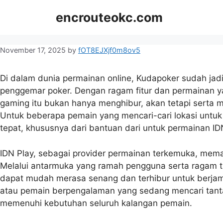
Skip
encrouteokc.com
to
content
November 17, 2025
by
fOT8EJXjf0m8ov5
Di dalam dunia permainan online, Kudapoker sudah jadi
penggemar poker. Dengan ragam fitur dan permainan
gaming itu bukan hanya menghibur, akan tetapi sert
Untuk beberapa pemain yang mencari-cari lokasi untu
tepat, khususnya dari bantuan dari untuk permainan ID
IDN Play, sebagai provider permainan terkemuka, memas
Melalui antarmuka yang ramah pengguna serta ragam t
dapat mudah merasa senang dan terhibur untuk berjam
atau pemain berpengalaman yang sedang mencari tan
memenuhi kebutuhan seluruh kalangan pemain.