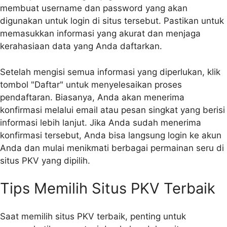
membuat username dan password yang akan
digunakan untuk login di situs tersebut. Pastikan untuk
memasukkan informasi yang akurat dan menjaga
kerahasiaan data yang Anda daftarkan.
Setelah mengisi semua informasi yang diperlukan, klik
tombol "Daftar" untuk menyelesaikan proses
pendaftaran. Biasanya, Anda akan menerima
konfirmasi melalui email atau pesan singkat yang berisi
informasi lebih lanjut. Jika Anda sudah menerima
konfirmasi tersebut, Anda bisa langsung login ke akun
Anda dan mulai menikmati berbagai permainan seru di
situs PKV yang dipilih.
Tips Memilih Situs PKV Terbaik
Saat memilih situs PKV terbaik, penting untuk