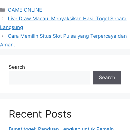
Categories
GAME ONLINE
Live Draw Macau: Menyaksikan Hasil Togel Secara
Langsung
Cara Memilih Situs Slot Pulsa yang Terpercaya dan
Aman.
Search
Search
Recent Posts
Bupatitogel: Panduan Lengkap untuk Pemain