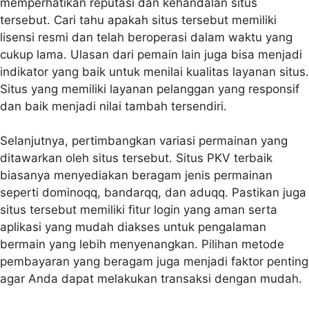
memperhatikan reputasi dan kehandalan situs
tersebut. Cari tahu apakah situs tersebut memiliki
lisensi resmi dan telah beroperasi dalam waktu yang
cukup lama. Ulasan dari pemain lain juga bisa menjadi
indikator yang baik untuk menilai kualitas layanan situs.
Situs yang memiliki layanan pelanggan yang responsif
dan baik menjadi nilai tambah tersendiri.
Selanjutnya, pertimbangkan variasi permainan yang
ditawarkan oleh situs tersebut. Situs PKV terbaik
biasanya menyediakan beragam jenis permainan
seperti dominoqq, bandarqq, dan aduqq. Pastikan juga
situs tersebut memiliki fitur login yang aman serta
aplikasi yang mudah diakses untuk pengalaman
bermain yang lebih menyenangkan. Pilihan metode
pembayaran yang beragam juga menjadi faktor penting
agar Anda dapat melakukan transaksi dengan mudah.