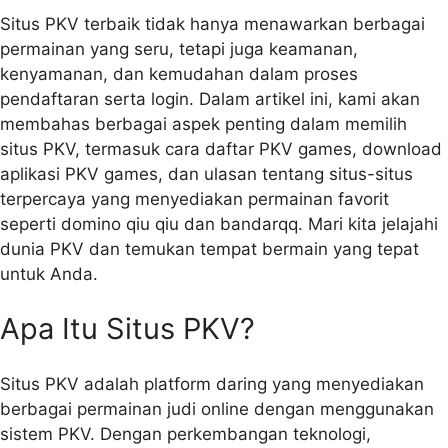
Situs PKV terbaik tidak hanya menawarkan berbagai
permainan yang seru, tetapi juga keamanan,
kenyamanan, dan kemudahan dalam proses
pendaftaran serta login. Dalam artikel ini, kami akan
membahas berbagai aspek penting dalam memilih
situs PKV, termasuk cara daftar PKV games, download
aplikasi PKV games, dan ulasan tentang situs-situs
terpercaya yang menyediakan permainan favorit
seperti domino qiu qiu dan bandarqq. Mari kita jelajahi
dunia PKV dan temukan tempat bermain yang tepat
untuk Anda.
Apa Itu Situs PKV?
Situs PKV adalah platform daring yang menyediakan
berbagai permainan judi online dengan menggunakan
sistem PKV. Dengan perkembangan teknologi,