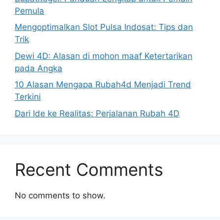
Pemula
Mengoptimalkan Slot Pulsa Indosat: Tips dan
Trik
Dewi 4D: Alasan di mohon maaf Ketertarikan
pada Angka
10 Alasan Mengapa Rubah4d Menjadi Trend
Terkini
Dari Ide ke Realitas: Perjalanan Rubah 4D
Recent Comments
No comments to show.