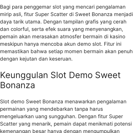
Bagi para penggemar slot yang mencari pengalaman
mirip asli, fitur Super Scatter di Sweet Bonanza menjadi
daya tarik utama. Dengan tampilan grafis yang cerah
dan colorful, serta efek suara yang menyenangkan,
pemain akan merasakan atmosfer bermain di kasino
meskipun hanya mencoba akun demo slot. Fitur ini
memastikan bahwa setiap momen bermain akan penuh
dengan kejutan dan keseruan.
Keunggulan Slot Demo Sweet
Bonanza
Slot demo Sweet Bonanza menawarkan pengalaman
permainan yang mendebarkan tanpa harus
mengeluarkan uang sungguhan. Dengan fitur Super
Scatter yang menarik, pemain dapat menikmati potensi
kemenangan besar hanya dengan mengumpulkan