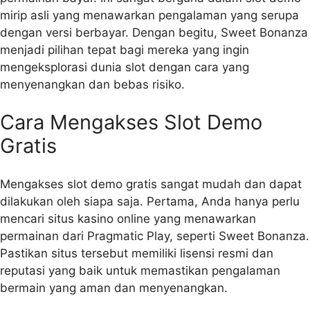
mirip asli yang menawarkan pengalaman yang serupa
dengan versi berbayar. Dengan begitu, Sweet Bonanza
menjadi pilihan tepat bagi mereka yang ingin
mengeksplorasi dunia slot dengan cara yang
menyenangkan dan bebas risiko.
Cara Mengakses Slot Demo
Gratis
Mengakses slot demo gratis sangat mudah dan dapat
dilakukan oleh siapa saja. Pertama, Anda hanya perlu
mencari situs kasino online yang menawarkan
permainan dari Pragmatic Play, seperti Sweet Bonanza.
Pastikan situs tersebut memiliki lisensi resmi dan
reputasi yang baik untuk memastikan pengalaman
bermain yang aman dan menyenangkan.