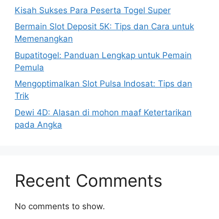
Kisah Sukses Para Peserta Togel Super
Bermain Slot Deposit 5K: Tips dan Cara untuk
Memenangkan
Bupatitogel: Panduan Lengkap untuk Pemain
Pemula
Mengoptimalkan Slot Pulsa Indosat: Tips dan
Trik
Dewi 4D: Alasan di mohon maaf Ketertarikan
pada Angka
Recent Comments
No comments to show.