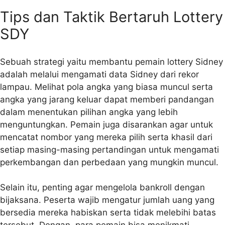
Tips dan Taktik Bertaruh Lottery
SDY
Sebuah strategi yaitu membantu pemain lottery Sidney
adalah melalui mengamati data Sidney dari rekor
lampau. Melihat pola angka yang biasa muncul serta
angka yang jarang keluar dapat memberi pandangan
dalam menentukan pilihan angka yang lebih
menguntungkan. Pemain juga disarankan agar untuk
mencatat nombor yang mereka pilih serta khasil dari
setiap masing-masing pertandingan untuk mengamati
perkembangan dan perbedaan yang mungkin muncul.
Selain itu, penting agar mengelola bankroll dengan
bijaksana. Peserta wajib mengatur jumlah uang yang
bersedia mereka habiskan serta tidak melebihi batas