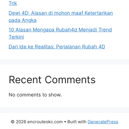
Trik
Dewi 4D: Alasan di mohon maaf Ketertarikan
pada Angka
10 Alasan Mengapa Rubah4d Menjadi Trend
Terkini
Dari Ide ke Realitas: Perjalanan Rubah 4D
Recent Comments
No comments to show.
© 2026 encrouteokc.com
• Built with
GeneratePress