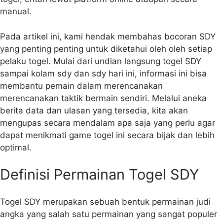
manual.
Pada artikel ini, kami hendak membahas bocoran SDY
yang penting penting untuk diketahui oleh oleh setiap
pelaku togel. Mulai dari undian langsung togel SDY
sampai kolam sdy dan sdy hari ini, informasi ini bisa
membantu pemain dalam merencanakan
merencanakan taktik bermain sendiri. Melalui aneka
berita data dan ulasan yang tersedia, kita akan
mengupas secara mendalam apa saja yang perlu agar
dapat menikmati game togel ini secara bijak dan lebih
optimal.
Definisi Permainan Togel SDY
Togel SDY merupakan sebuah bentuk permainan judi
angka yang salah satu permainan yang sangat populer