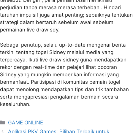
tersebut. Dengan, para pemain bisa menikmati
perjudian tanpa merasa merasa terbebani. Hindari
taruhan impulsif juga amat penting; sebaiknya tentukan
strategi dalam bertaruh sebelum awal sebelum
permainan live draw sdy.
Sebagai penutup, selalu up-to-date mengenai berita
terkini tentang togel Sidney melalui media yang
terpercaya. Ikuti live draw sidney guna mendapatkan
rekor dengan real-time dan pelajari lihat bocoran
Sidney yang mungkin memberikan informasi yang
bermanfaat. Partisipasi di komunitas pemain togel
dapat menolong mendapatkan tips dan trik tambahan
serta mengapresiasi pengalaman bermain secara
keseluruhan.
Categories
GAME ONLINE
Aplikasi PKV Games: Pilihan Terbaik untuk