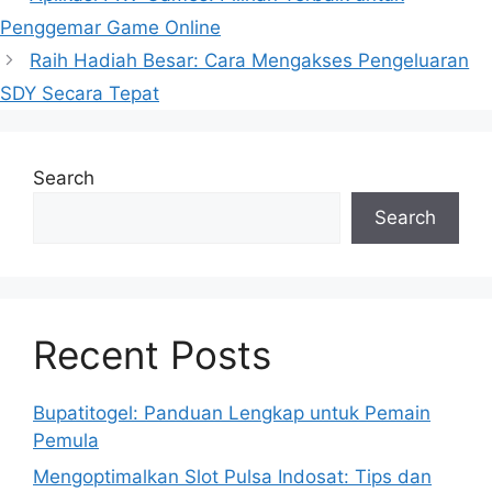
Penggemar Game Online
Raih Hadiah Besar: Cara Mengakses Pengeluaran
SDY Secara Tepat
Search
Search
Recent Posts
Bupatitogel: Panduan Lengkap untuk Pemain
Pemula
Mengoptimalkan Slot Pulsa Indosat: Tips dan