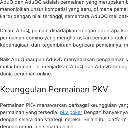
AduQ dan AduQQ adalah permainan yang merupakan bagi
menonjolkan unsur kompetisi yang seru, di mana pema
kartu dengan nilai tertinggi, sementara AduQQ meliba
Dalam AduQ, pemain dihadapkan dengan beberapa kart
permainan domino yang mengharuskan pemain untuk me
kebahagiaan dan kegembiraan bagi para pemainnya, me
Baik AduQ maupun AduQQ menyediakan pengalaman yan
mulai bermain. Ini menjadikan AduQ dan AduQQ sebagai
dunia perjudian online.
Keunggulan Permainan PKV
Permainan PKV menawarkan berbagai keunggulan yang 
permainan yang tersedia.
pkv poker
Dengan banyaknya o
dengan selera dan strategi mereka. Selain itu, platf
dengan orang lain secara online.