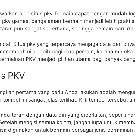
arkan oleh situs pkv. Pemain dapat dengan mudah logi
pkv games, pengalaman bermain menjadi lebih praktis
taran pun sangat sederhana, sehingga pemain baru dap
dal. Situs pkv yang terpercaya menjaga data dan priv
menambah nilai lebih bagi para pemain, karena merek
 permainan PKV menjadi pilihan utama bagi banyak peng
us PKV
gkah pertama yang perlu Anda lakukan adalah mengunjun
ombol ini sangat jelas terlihat. Klik tombol tersebut 
ndaftaran dengan data diri yang diperlukan, seperti n
. Setelah mengisi semua kolom, jangan lupa untuk mem
bisa digunakan untuk bermain berbagai jenis permainan