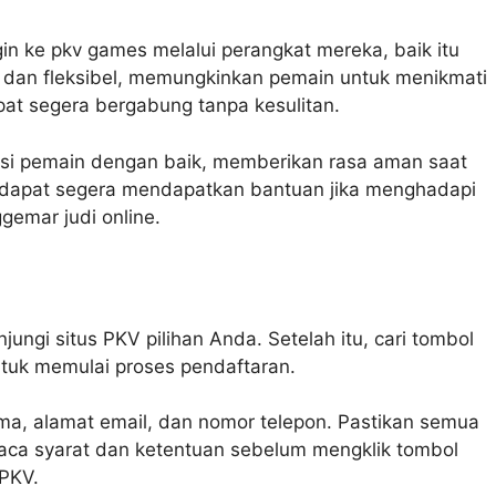
n ke pkv games melalui perangkat mereka, baik itu
 dan fleksibel, memungkinkan pemain untuk menikmati
at segera bergabung tanpa kesulitan.
asi pemain dengan baik, memberikan rasa aman saat
a dapat segera mendapatkan bantuan jika menghadapi
gemar judi online.
gi situs PKV pilihan Anda. Setelah itu, cari tombol
untuk memulai proses pendaftaran.
ama, alamat email, dan nomor telepon. Pastikan semua
baca syarat dan ketentuan sebelum mengklik tombol
 PKV.