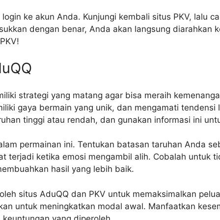
h login ke akun Anda. Kunjungi kembali situs PKV, lalu
asukkan dengan benar, Anda akan langsung diarahkan 
 PKV!
AduQQ
ki strategi yang matang agar bisa meraih kemenangan 
liki gaya bermain yang unik, dan mengamati tendensi
uhan tinggi atau rendah, dan gunakan informasi ini un
 dalam permainan ini. Tentukan batasan taruhan Anda se
terjadi ketika emosi mengambil alih. Cobalah untuk t
membuahkan hasil yang lebih baik.
 oleh situs AduQQ dan PKV untuk memaksimalkan peluan
kan untuk meningkatkan modal awal. Manfaatkan kesemp
 keuntungan yang diperoleh.