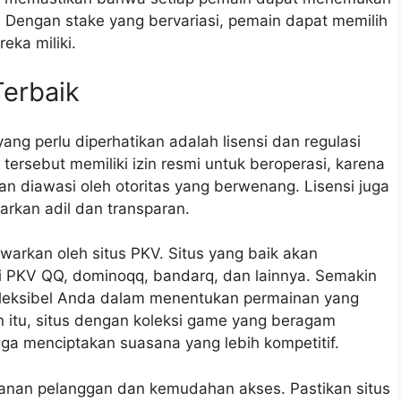
Dengan stake yang bervariasi, pemain dapat memilih
ka miliki.
Terbaik
yang perlu diperhatikan adalah lisensi dan regulasi
s tersebut memiliki izin resmi untuk beroperasi, karena
an diawasi oleh otoritas yang berwenang. Lisensi juga
rkan adil dan transparan.
awarkan oleh situs PKV. Situs yang baik akan
i PKV QQ, dominoqq, bandarq, dan lainnya. Semakin
fleksibel Anda dalam menentukan permainan yang
n itu, situs dengan koleksi game yang beragam
ga menciptakan suasana yang lebih kompetitif.
ayanan pelanggan dan kemudahan akses. Pastikan situs