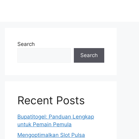
Search
Search
Recent Posts
Bupatitogel: Panduan Lengkap
untuk Pemain Pemula
Mengoptimalkan Slot Pulsa