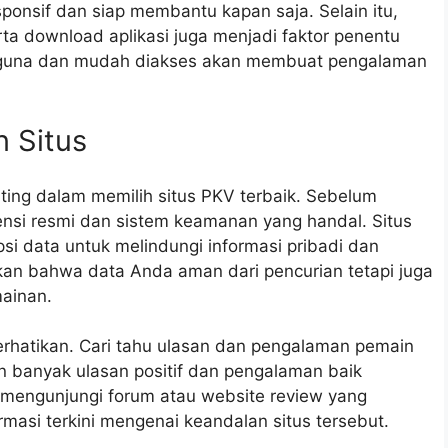
onsif dan siap membantu kapan saja. Selain itu,
ta download aplikasi juga menjadi faktor penentu
gguna dan mudah diakses akan membuat pengalaman
 Situs
ting dalam memilih situs PKV terbaik. Sebelum
isensi resmi dan sistem keamanan yang handal. Situs
i data untuk melindungi informasi pribadi dan
ikan bahwa data Anda aman dari pencurian tetapi juga
ainan.
perhatikan. Cari tahu ulasan dan pengalaman pemain
gan banyak ulasan positif dan pengalaman baik
 mengunjungi forum atau website review yang
asi terkini mengenai keandalan situs tersebut.