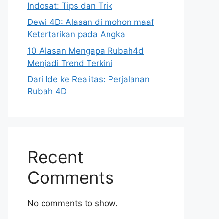
Indosat: Tips dan Trik
Dewi 4D: Alasan di mohon maaf
Ketertarikan pada Angka
10 Alasan Mengapa Rubah4d
Menjadi Trend Terkini
Dari Ide ke Realitas: Perjalanan
Rubah 4D
Recent
Comments
No comments to show.