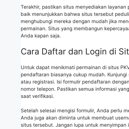
Terakhir, pastikan situs menyediakan layanan
baik menunjukkan bahwa situs tersebut pedu
menghubungi mereka dengan mudah jika meng
permainan. Situs yang membangun kepercayaa
Anda kapan saja.
Cara Daftar dan Login di S
Untuk dapat menikmati permainan di situs PK
pendaftaran biasanya cukup mudah. Kunjungi si
atau registrasi. Isi formulir pendaftaran denga
nomor telepon. Pastikan semua informasi yang
saat verifikasi.
Setelah selesai mengisi formulir, Anda perlu 
Anda juga akan diminta untuk membuat usern
situs tersebut. Jangan lupa untuk menyimpan i