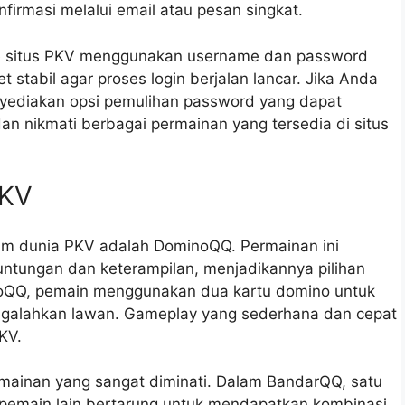
firmasi melalui email atau pesan singkat.
ke situs PKV menggunakan username dan password
t stabil agar proses login berjalan lancar. Jika Anda
nyediakan opsi pemulihan password yang dapat
an nikmati berbagai permainan yang tersedia di situs
PKV
lam dunia PKV adalah DominoQQ. Permainan ini
untungan dan keterampilan, menjadikannya pilihan
noQQ, pemain menggunakan dua kartu domino untuk
engalahkan lawan. Gameplay yang sederhana dan cepat
KV.
mainan yang sangat diminati. Dalam BandarQQ, satu
pemain lain bertarung untuk mendapatkan kombinasi