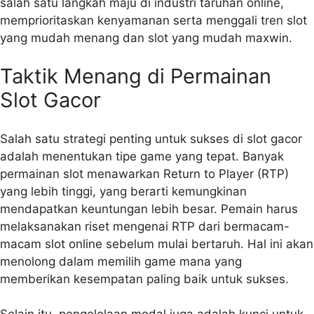
salah satu langkah maju di industri taruhan online,
memprioritaskan kenyamanan serta menggali tren slot
yang mudah menang dan slot yang mudah maxwin.
Taktik Menang di Permainan
Slot Gacor
Salah satu strategi penting untuk sukses di slot gacor
adalah menentukan tipe game yang tepat. Banyak
permainan slot menawarkan Return to Player (RTP)
yang lebih tinggi, yang berarti kemungkinan
mendapatkan keuntungan lebih besar. Pemain harus
melaksanakan riset mengenai RTP dari bermacam-
macam slot online sebelum mulai bertaruh. Hal ini akan
menolong dalam memilih game mana yang
memberikan kesempatan paling baik untuk sukses.