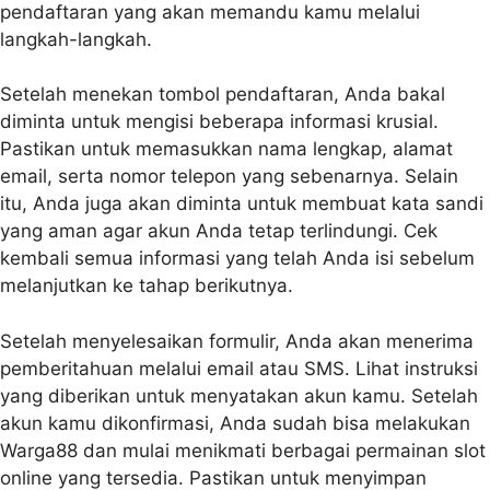
pendaftaran yang akan memandu kamu melalui
langkah-langkah.
Setelah menekan tombol pendaftaran, Anda bakal
diminta untuk mengisi beberapa informasi krusial.
Pastikan untuk memasukkan nama lengkap, alamat
email, serta nomor telepon yang sebenarnya. Selain
itu, Anda juga akan diminta untuk membuat kata sandi
yang aman agar akun Anda tetap terlindungi. Cek
kembali semua informasi yang telah Anda isi sebelum
melanjutkan ke tahap berikutnya.
Setelah menyelesaikan formulir, Anda akan menerima
pemberitahuan melalui email atau SMS. Lihat instruksi
yang diberikan untuk menyatakan akun kamu. Setelah
akun kamu dikonfirmasi, Anda sudah bisa melakukan
Warga88 dan mulai menikmati berbagai permainan slot
online yang tersedia. Pastikan untuk menyimpan