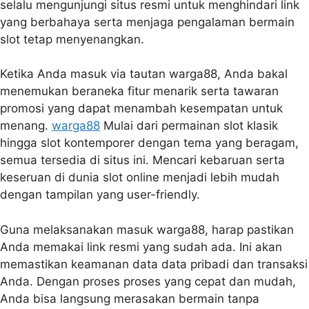
selalu mengunjungi situs resmi untuk menghindari link
yang berbahaya serta menjaga pengalaman bermain
slot tetap menyenangkan.
Ketika Anda masuk via tautan warga88, Anda bakal
menemukan beraneka fitur menarik serta tawaran
promosi yang dapat menambah kesempatan untuk
menang.
warga88
Mulai dari permainan slot klasik
hingga slot kontemporer dengan tema yang beragam,
semua tersedia di situs ini. Mencari kebaruan serta
keseruan di dunia slot online menjadi lebih mudah
dengan tampilan yang user-friendly.
Guna melaksanakan masuk warga88, harap pastikan
Anda memakai link resmi yang sudah ada. Ini akan
memastikan keamanan data data pribadi dan transaksi
Anda. Dengan proses proses yang cepat dan mudah,
Anda bisa langsung merasakan bermain tanpa