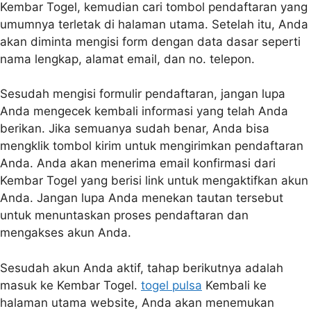
Kembar Togel, kemudian cari tombol pendaftaran yang
umumnya terletak di halaman utama. Setelah itu, Anda
akan diminta mengisi form dengan data dasar seperti
nama lengkap, alamat email, dan no. telepon.
Sesudah mengisi formulir pendaftaran, jangan lupa
Anda mengecek kembali informasi yang telah Anda
berikan. Jika semuanya sudah benar, Anda bisa
mengklik tombol kirim untuk mengirimkan pendaftaran
Anda. Anda akan menerima email konfirmasi dari
Kembar Togel yang berisi link untuk mengaktifkan akun
Anda. Jangan lupa Anda menekan tautan tersebut
untuk menuntaskan proses pendaftaran dan
mengakses akun Anda.
Sesudah akun Anda aktif, tahap berikutnya adalah
masuk ke Kembar Togel.
togel pulsa
Kembali ke
halaman utama website, Anda akan menemukan