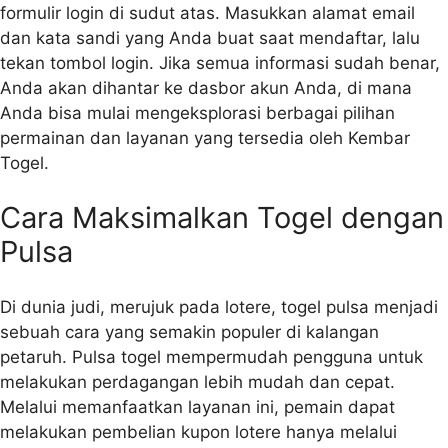
formulir login di sudut atas. Masukkan alamat email
dan kata sandi yang Anda buat saat mendaftar, lalu
tekan tombol login. Jika semua informasi sudah benar,
Anda akan dihantar ke dasbor akun Anda, di mana
Anda bisa mulai mengeksplorasi berbagai pilihan
permainan dan layanan yang tersedia oleh Kembar
Togel.
Cara Maksimalkan Togel dengan
Pulsa
Di dunia judi, merujuk pada lotere, togel pulsa menjadi
sebuah cara yang semakin populer di kalangan
petaruh. Pulsa togel mempermudah pengguna untuk
melakukan perdagangan lebih mudah dan cepat.
Melalui memanfaatkan layanan ini, pemain dapat
melakukan pembelian kupon lotere hanya melalui