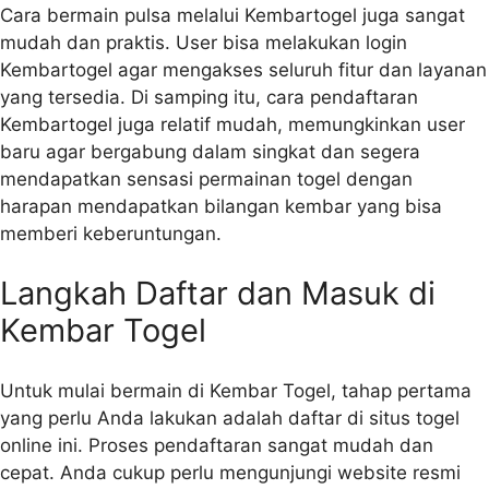
Cara bermain pulsa melalui Kembartogel juga sangat
mudah dan praktis. User bisa melakukan login
Kembartogel agar mengakses seluruh fitur dan layanan
yang tersedia. Di samping itu, cara pendaftaran
Kembartogel juga relatif mudah, memungkinkan user
baru agar bergabung dalam singkat dan segera
mendapatkan sensasi permainan togel dengan
harapan mendapatkan bilangan kembar yang bisa
memberi keberuntungan.
Langkah Daftar dan Masuk di
Kembar Togel
Untuk mulai bermain di Kembar Togel, tahap pertama
yang perlu Anda lakukan adalah daftar di situs togel
online ini. Proses pendaftaran sangat mudah dan
cepat. Anda cukup perlu mengunjungi website resmi