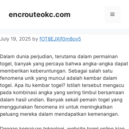
Skip
to
encrouteokc.com
Menu
content
July 19, 2025
by
fOT8EJXjf0m8ov5
Dalam dunia perjudian, terutama dalam permainan
togel, banyak yang percaya bahwa angka-angka dapat
memberikan keberuntungan. Sebagai salah satu
fenomena unik yang muncul adalah kembar dalam
togel. Apa itu kembar togel? Istilah tersebut mengacu
pada kombinasi angka yang sering timbul bersamaan
dalam hasil undian. Banyak sekali pemain togel yang
menggunakan fenomena ini untuk meningkatkan
peluang mereka dalam mendapatkan kemenangan.
Dengan kemajuan teknologi, website togel online kian