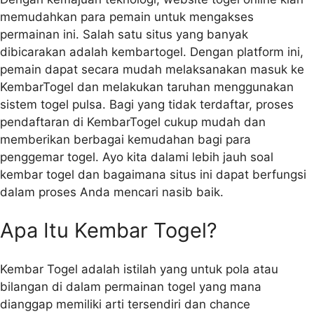
memudahkan para pemain untuk mengakses
permainan ini. Salah satu situs yang banyak
dibicarakan adalah kembartogel. Dengan platform ini,
pemain dapat secara mudah melaksanakan masuk ke
KembarTogel dan melakukan taruhan menggunakan
sistem togel pulsa. Bagi yang tidak terdaftar, proses
pendaftaran di KembarTogel cukup mudah dan
memberikan berbagai kemudahan bagi para
penggemar togel. Ayo kita dalami lebih jauh soal
kembar togel dan bagaimana situs ini dapat berfungsi
dalam proses Anda mencari nasib baik.
Apa Itu Kembar Togel?
Kembar Togel adalah istilah yang untuk pola atau
bilangan di dalam permainan togel yang mana
dianggap memiliki arti tersendiri dan chance