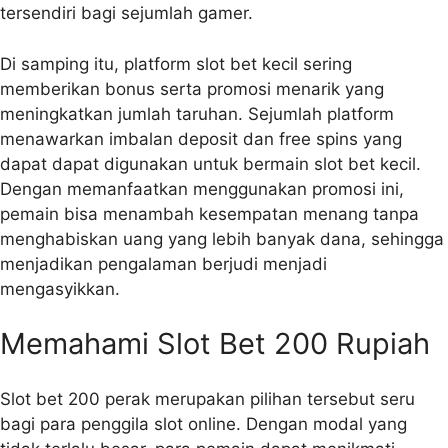
tersendiri bagi sejumlah gamer.
Di samping itu, platform slot bet kecil sering
memberikan bonus serta promosi menarik yang
meningkatkan jumlah taruhan. Sejumlah platform
menawarkan imbalan deposit dan free spins yang
dapat dapat digunakan untuk bermain slot bet kecil.
Dengan memanfaatkan menggunakan promosi ini,
pemain bisa menambah kesempatan menang tanpa
menghabiskan uang yang lebih banyak dana, sehingga
menjadikan pengalaman berjudi menjadi
mengasyikkan.
Memahami Slot Bet 200 Rupiah
Slot bet 200 perak merupakan pilihan tersebut seru
bagi para penggila slot online. Dengan modal yang