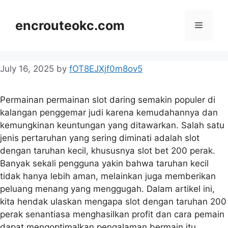
Skip
to
encrouteokc.com
Menu
content
July 16, 2025
by
fOT8EJXjf0m8ov5
Permainan permainan slot daring semakin populer di
kalangan penggemar judi karena kemudahannya dan
kemungkinan keuntungan yang ditawarkan. Salah satu
jenis pertaruhan yang sering diminati adalah slot
dengan taruhan kecil, khususnya slot bet 200 perak.
Banyak sekali pengguna yakin bahwa taruhan kecil
tidak hanya lebih aman, melainkan juga memberikan
peluang menang yang menggugah. Dalam artikel ini,
kita hendak ulaskan mengapa slot dengan taruhan 200
perak senantiasa menghasilkan profit dan cara pemain
dapat mengoptimalkan pengalaman bermain itu.