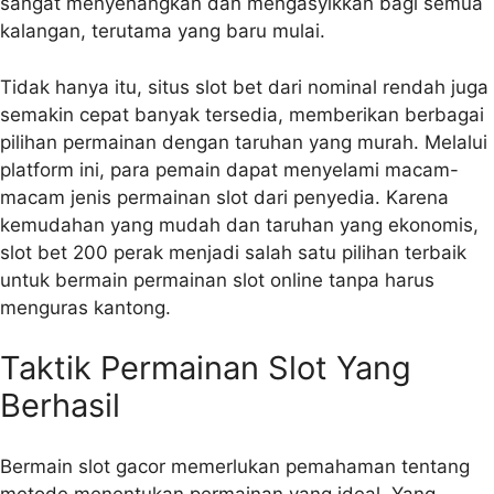
sangat menyenangkan dan mengasyikkan bagi semua
kalangan, terutama yang baru mulai.
Tidak hanya itu, situs slot bet dari nominal rendah juga
semakin cepat banyak tersedia, memberikan berbagai
pilihan permainan dengan taruhan yang murah. Melalui
platform ini, para pemain dapat menyelami macam-
macam jenis permainan slot dari penyedia. Karena
kemudahan yang mudah dan taruhan yang ekonomis,
slot bet 200 perak menjadi salah satu pilihan terbaik
untuk bermain permainan slot online tanpa harus
menguras kantong.
Taktik Permainan Slot Yang
Berhasil
Bermain slot gacor memerlukan pemahaman tentang
metode menentukan permainan yang ideal. Yang