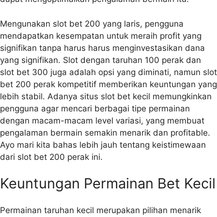
Mengunakan slot bet 200 yang laris, pengguna
mendapatkan kesempatan untuk meraih profit yang
signifikan tanpa harus harus menginvestasikan dana
yang signifikan. Slot dengan taruhan 100 perak dan
slot bet 300 juga adalah opsi yang diminati, namun slot
bet 200 perak kompetitif memberikan keuntungan yang
lebih stabil. Adanya situs slot bet kecil memungkinkan
pengguna agar mencari berbagai tipe permainan
dengan macam-macam level variasi, yang membuat
pengalaman bermain semakin menarik dan profitable.
Ayo mari kita bahas lebih jauh tentang keistimewaan
dari slot bet 200 perak ini.
Keuntungan Permainan Bet Kecil
Permainan taruhan kecil merupakan pilihan menarik