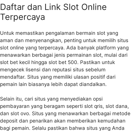
Daftar dan Link Slot Online
Terpercaya
Untuk memastikan pengalaman bermain slot yang
aman dan menyenangkan, penting untuk memilih situs
slot online yang terpercaya. Ada banyak platform yang
menawarkan berbagai jenis permainan slot, mulai dari
slot bet kecil hingga slot bet 500. Pastikan untuk
mengecek lisensi dan reputasi situs sebelum
mendaftar. Situs yang memiliki ulasan positif dari
pemain lain biasanya lebih dapat diandalkan.
Selain itu, cari situs yang menyediakan opsi
pembayaran yang beragam seperti slot qris, slot dana,
dan slot ovo. Situs yang menawarkan berbagai metode
deposit dan penarikan akan memberikan kemudahan
bagi pemain. Selalu pastikan bahwa situs yang Anda