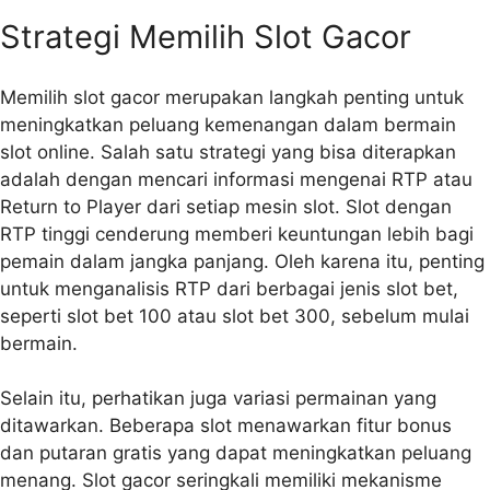
Strategi Memilih Slot Gacor
Memilih slot gacor merupakan langkah penting untuk
meningkatkan peluang kemenangan dalam bermain
slot online. Salah satu strategi yang bisa diterapkan
adalah dengan mencari informasi mengenai RTP atau
Return to Player dari setiap mesin slot. Slot dengan
RTP tinggi cenderung memberi keuntungan lebih bagi
pemain dalam jangka panjang. Oleh karena itu, penting
untuk menganalisis RTP dari berbagai jenis slot bet,
seperti slot bet 100 atau slot bet 300, sebelum mulai
bermain.
Selain itu, perhatikan juga variasi permainan yang
ditawarkan. Beberapa slot menawarkan fitur bonus
dan putaran gratis yang dapat meningkatkan peluang
menang. Slot gacor seringkali memiliki mekanisme