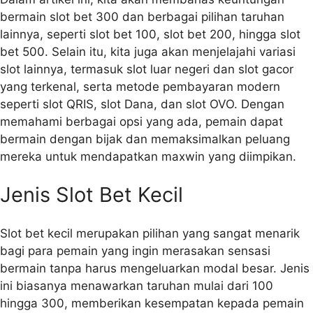
bermain slot bet 300 dan berbagai pilihan taruhan
lainnya, seperti slot bet 100, slot bet 200, hingga slot
bet 500. Selain itu, kita juga akan menjelajahi variasi
slot lainnya, termasuk slot luar negeri dan slot gacor
yang terkenal, serta metode pembayaran modern
seperti slot QRIS, slot Dana, dan slot OVO. Dengan
memahami berbagai opsi yang ada, pemain dapat
bermain dengan bijak dan memaksimalkan peluang
mereka untuk mendapatkan maxwin yang diimpikan.
Jenis Slot Bet Kecil
Slot bet kecil merupakan pilihan yang sangat menarik
bagi para pemain yang ingin merasakan sensasi
bermain tanpa harus mengeluarkan modal besar. Jenis
ini biasanya menawarkan taruhan mulai dari 100
hingga 300, memberikan kesempatan kepada pemain