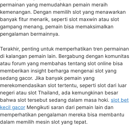
permainan yang memudahkan pemain meraih
kemenangan. Dengan memilih slot yang menawarkan
banyak fitur menarik, seperti slot maxwin atau slot
gampang menang, pemain bisa memaksimalkan
pengalaman bermainnya.
Terakhir, penting untuk memperhatikan tren permainan
di kalangan pemain lain. Bergabung dengan komunitas
atau forum yang membahas tentang slot online bisa
memberikan insight berharga mengenai slot yang
sedang gacor. Jika banyak pemain yang
merekomendasikan slot tertentu, seperti slot dari luar
negeri atau slot Thailand, ada kemungkinan besar
bahwa slot tersebut sedang dalam masa hoki.
slot bet
kecil gacor
Mengikuti saran dari pemain lain dan
memperhatikan pengalaman mereka bisa membantu
dalam memilih mesin slot yang tepat.