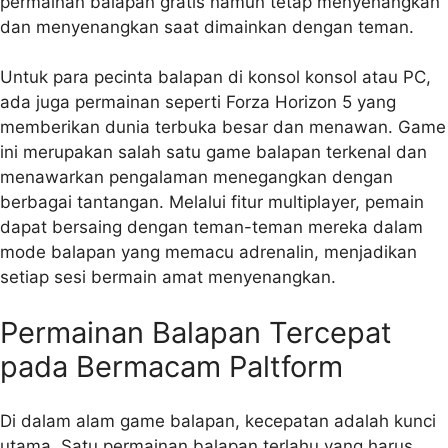
permainan balapan gratis namun tetap menyenangkan
dan menyenangkan saat dimainkan dengan teman.
Untuk para pecinta balapan di konsol konsol atau PC,
ada juga permainan seperti Forza Horizon 5 yang
memberikan dunia terbuka besar dan menawan. Game
ini merupakan salah satu game balapan terkenal dan
menawarkan pengalaman menegangkan dengan
berbagai tantangan. Melalui fitur multiplayer, pemain
dapat bersaing dengan teman-teman mereka dalam
mode balapan yang memacu adrenalin, menjadikan
setiap sesi bermain amat menyenangkan.
Permainan Balapan Tercepat
pada Bermacam Paltform
Di dalam alam game balapan, kecepatan adalah kunci
utama. Satu permainan balapan terlahu yang harus