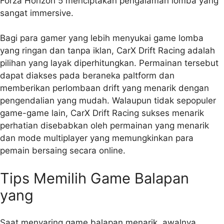
Forza Horizon 5 menciptakan pengalaman lomba yang
sangat immersive.
Bagi para gamer yang lebih menyukai game lomba
yang ringan dan tanpa iklan, CarX Drift Racing adalah
pilihan yang layak diperhitungkan. Permainan tersebut
dapat diakses pada beraneka paltform dan
memberikan perlombaan drift yang menarik dengan
pengendalian yang mudah. Walaupun tidak sepopuler
game-game lain, CarX Drift Racing sukses menarik
perhatian disebabkan oleh permainan yang menarik
dan mode multiplayer yang memungkinkan para
pemain bersaing secara online.
Tips Memilih Game Balapan
yang
Saat menyaring game balapan menarik, awalnya