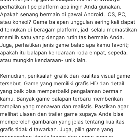
perhatikan tipe platform apa ingin Anda gunakan.
Apakah senang bermain di gawai Android, iOS, PC,
atau konsol? Game balapan unggulan sering kali dapat
ditemukan di beragam platform, jadi selalu memastikan
memilih satu yang dengan rutinitas bermain Anda.
Juga, perhatikan jenis game balap apa kamu favorit;
apakah itu balapan kendaraan roda empat, sepeda,
atau mungkin kendaraan- unik lain.
Kemudian, periksalah grafik dan kualitas visual game
tersebut. Game yang memiliki grafis HD dan detail
yang baik bisa memperbaiki pengalaman bermain
kamu. Banyak game balapan terbaru memberikan
tampilan yang menawan dan realistis. Pastikan agar
melihat ulasan dan trailer game supaya Anda bisa
memperoleh gambaran yang jelas tentang kualitas
grafis tidak ditawarkan. Juga, pilih game yang
menawarkan kinerja lancar dan ringan supaya