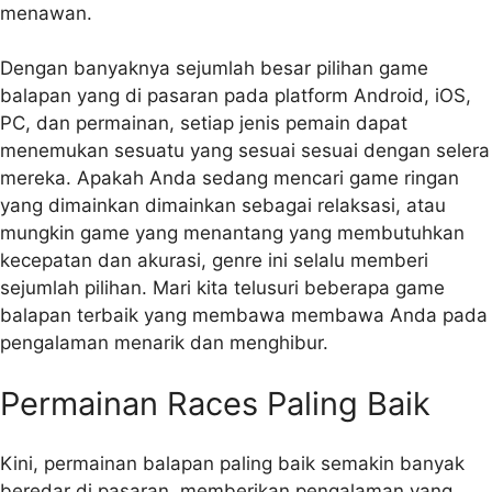
menawan.
Dengan banyaknya sejumlah besar pilihan game
balapan yang di pasaran pada platform Android, iOS,
PC, dan permainan, setiap jenis pemain dapat
menemukan sesuatu yang sesuai sesuai dengan selera
mereka. Apakah Anda sedang mencari game ringan
yang dimainkan dimainkan sebagai relaksasi, atau
mungkin game yang menantang yang membutuhkan
kecepatan dan akurasi, genre ini selalu memberi
sejumlah pilihan. Mari kita telusuri beberapa game
balapan terbaik yang membawa membawa Anda pada
pengalaman menarik dan menghibur.
Permainan Races Paling Baik
Kini, permainan balapan paling baik semakin banyak
beredar di pasaran, memberikan pengalaman yang