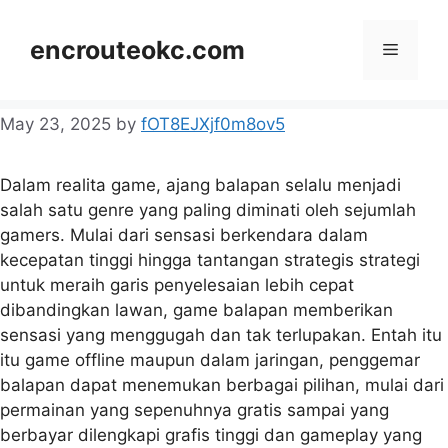
Skip
to
encrouteokc.com
Menu
content
May 23, 2025
by
fOT8EJXjf0m8ov5
Dalam realita game, ajang balapan selalu menjadi
salah satu genre yang paling diminati oleh sejumlah
gamers. Mulai dari sensasi berkendara dalam
kecepatan tinggi hingga tantangan strategis strategi
untuk meraih garis penyelesaian lebih cepat
dibandingkan lawan, game balapan memberikan
sensasi yang menggugah dan tak terlupakan. Entah itu
itu game offline maupun dalam jaringan, penggemar
balapan dapat menemukan berbagai pilihan, mulai dari
permainan yang sepenuhnya gratis sampai yang
berbayar dilengkapi grafis tinggi dan gameplay yang